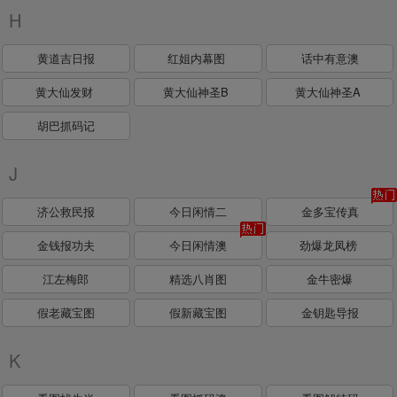
H
黄道吉日报
红姐内幕图
话中有意澳
黄大仙发财
黄大仙神圣B
黄大仙神圣A
胡巴抓码记
J
济公救民报
今日闲情二
金多宝传真
金钱报功夫
今日闲情澳
劲爆龙凤榜
江左梅郎
精选八肖图
金牛密爆
假老藏宝图
假新藏宝图
金钥匙导报
K