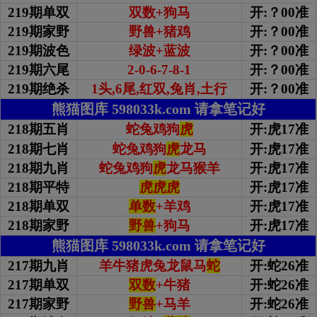
219期单双
双数+狗马
开:？00准
219期家野
野兽+猪鸡
开:？00准
219期波色
绿波+蓝波
开:？00准
219期
六尾
2-0-6-7-8-1
开:？00准
219期绝杀
1头,6尾,红双,兔肖,土行
开:？00准
熊猫图库 598033k.com 请拿笔记好
218期五肖
蛇兔鸡狗
虎
开:虎17准
218期七肖
蛇兔鸡狗
虎
龙马
开:虎17准
218期九肖
蛇兔鸡狗
虎
龙马猴羊
开:虎17准
218期平特
虎虎虎
开:虎17准
218期单双
单数
+羊鸡
开:虎17准
218期家野
野兽
+狗马
开:虎17准
熊猫图库 598033k.com 请拿笔记好
217期九肖
羊牛猪虎兔龙鼠马
蛇
开:蛇26准
217期单双
双数
+牛猪
开:蛇26准
217期家野
野兽
+马羊
开:蛇26准