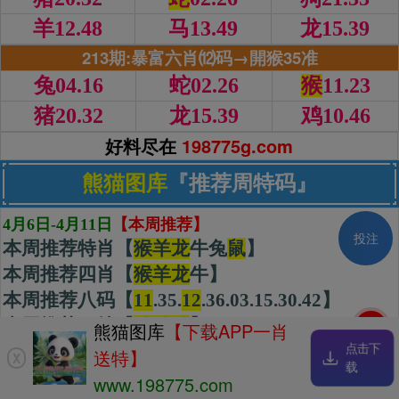
羊12.48
马13.49
龙15.39
213期:暴富六肖⑿码→開猴35准
兔04.16
蛇02.26
猴
11.23
猪20.32
龙15.39
鸡10.46
好料尽在
198775g.com
熊猫图库
『推荐周特码』
4月6日-4月11日
【本周推荐】
投注
本周推荐特肖【
猴羊龙
牛兔
鼠
】
本周推荐四肖【
猴
羊
龙
牛】
本周推荐八码【
11
.35.
12
.36.03.15.30.42】
本周推荐平特【
鸡鸡鸡
】
刷新
熊猫图库
【下载APP一肖
点击下
本周推荐平码【
39
.36.07.
15
.48.02】
送特】
X
载
周一开：
特
鼠43
√
，中平特？，
中平码
15
www.198775.com
周二开：
特
猴11
√
，中平特
鸡
，
中平码00