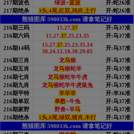
217期波色
绿波+
蓝波
开:蛇26准
217期绝杀
3头,4尾,红双,鸡肖,土行
开:蛇26准
熊猫图库 598033k.com 请拿笔记好
216期三码
15.27.
37
开:马37准
216期六码
15.27.
37
.25.23.35
开:马37准
15.27.
37
.25.23.35.14
216期14码
开:马37准
38.24.12.18.30.29.05
216期三肖
龙
马
猴
开:马37准
216期五肖
龙
马
猴蛇羊
开:马37准
216期七肖
龙
马
猴蛇羊牛虎
开:马37准
216期九肖
龙
马
猴蛇羊牛虎鼠兔
开:马37准
216期平特
羊羊羊
开:羊36准
216期单双
单数
+牛兔
开:马37准
216期家野
野兽+羊
马
开:马37准
216期绝杀
1头,0尾,绿双,猪肖,木行
开:马37准
熊猫图库 598033k.com 请拿笔记好