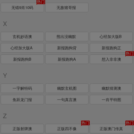
无错9肖10码
无敌猪哥报
X
玄机妙语澳
熊出没幽默
心经加大版B
心经加大版A
新报跑狗背
新报跑狗正
新报跑狗B
新报跑狗A
想入非非澳
Y
一字解特码
幽默玄机图
幽默猜测澳
鱼跃龙门报
一句真言澳
一肖平特图
Z
正版射牌澳
正版四不像
正版澳门传真