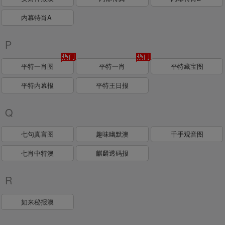
内幕特肖A
P
平特一肖图
平特一肖
平特藏宝图
平特内幕报
平特王日报
Q
七句真言图
趣味幽默澳
千手观音图
七肖中特澳
麒麟透码报
R
如来秘报澳