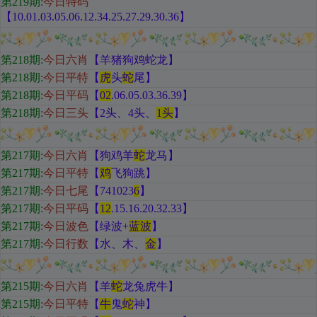
第219期:
今日特码
【10.01.03.05.06.12.34.25.27.29.30.36
】
第218期
:
今日六肖
【羊猪狗鸡蛇龙
】
第218期:
今日平特
【
虎
头
蛇
尾
】
第218期:
今日平码
【
02
.06.05.03.36.39
】
第218期:
今日三头
【
2头、4头、
1头
】
第217期
:
今日六肖
【狗鸡羊
蛇
龙马
】
第217期:
今日平特
【
鸡
飞狗跳
】
第217期:
今日七尾
【741023
6
】
第217期:
今日平码
【
12
.15.16.20.32.33
】
第217期:
今日波色
【绿
波+
蓝波
】
第217期:
今日行数
【水
、木、
金
】
第215期
:
今日六肖
【羊
蛇
龙兔虎牛
】
第215期:
今日平特
【
牛
鬼
蛇
神
】