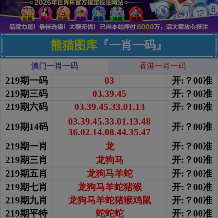
熊猫图库
『一肖一码』
澳门一肖一码
香港一肖一码
219期一码
03
开:？00准
219期三码
03.39.45
开:？00准
219期六码
03.39.45.33.01.13
开:？00准
03.39.45.33.01.13.48
219期14码
开:？00准
36.
02.14.08.44.35.47
219期一肖
龙
开:？00准
219期三肖
龙狗马
开:？00准
219期五肖
龙狗马羊蛇
开:？00准
219期七肖
龙狗马羊蛇猪猴
开:？00准
219期九肖
龙狗马羊蛇猪猴鸡鼠
开:？00准
219期平特
蛇蛇蛇
开:？00准