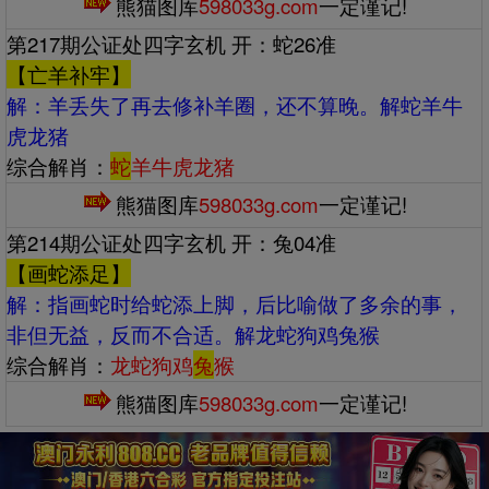
熊猫图库
598033g.com
一定谨记!
第217期公证处四字玄机 开：蛇26准
【亡羊补牢】
解：‌‌羊丢失了再去修补羊圈，还不算晚。解蛇羊牛
虎龙猪
综合解肖：
蛇
羊牛虎龙猪
熊猫图库
598033g.com
一定谨记!
第214期公证处四字玄机 开：兔04准
【画蛇添足】
解：‌‌指画蛇时给蛇添上脚，后比喻做了多余的事，
非但无益，反而不合适。解龙蛇狗鸡兔猴
综合解肖：
龙蛇狗鸡
兔
猴
熊猫图库
598033g.com
一定谨记!