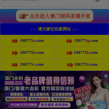
点击进入澳门报码直播开奖
↓↓↓ 请大家记住新网址 ↓↓↓
198775
a
.com
198775
g
.com
198775
b
.com
198775
k
.com
198775
c
.com
198775
t
.com