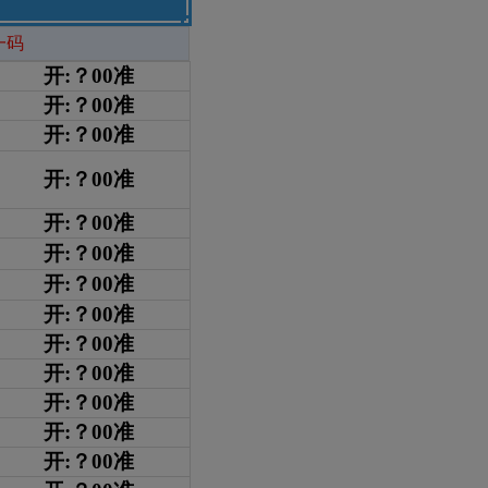
一码
开:？00准
开:？00准
开:？00准
开:？00准
开:？00准
开:？00准
开:？00准
开:？00准
开:？00准
开:？00准
开:？00准
开:？00准
开:？00准