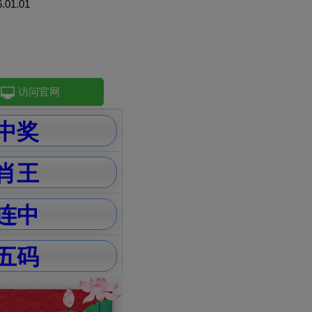
01.01
访问官网
中奖
肖王
连中
五码