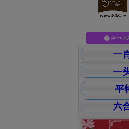
Android
一
一
平
六