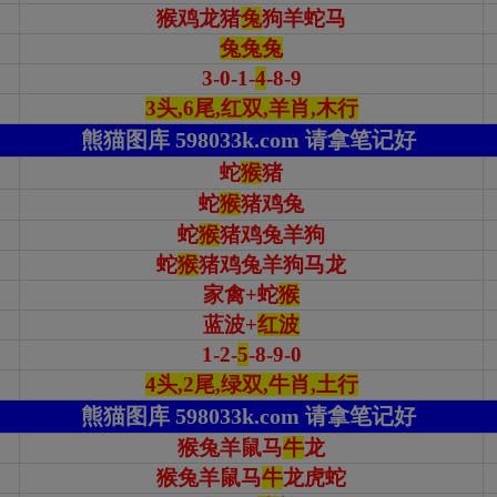
猴鸡龙猪
兔
狗羊蛇马
兔兔兔
3-0-1-
4
-8-9
3头,6尾,红双,羊肖,木行
熊猫图库 598033k.com 请拿笔记好
蛇
猴
猪
蛇
猴
猪鸡兔
蛇
猴
猪鸡兔羊狗
蛇
猴
猪鸡兔羊狗马龙
家禽+蛇
猴
蓝波+
红波
1-2-
5
-8-9-0
4头,2尾,绿双,牛肖,土行
熊猫图库 598033k.com 请拿笔记好
猴兔羊鼠马
牛
龙
猴兔羊鼠马
牛
龙虎蛇