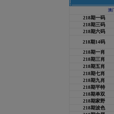
澳
218期一码
218期三码
218期六码
218期14码
218期一肖
218期三肖
218期五肖
218期七肖
218期九肖
218期平特
218期单双
218期家野
218期波色